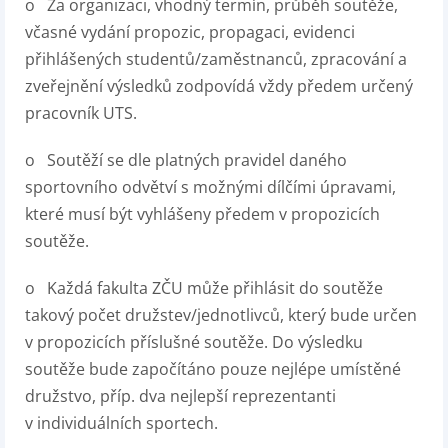
o Za organizaci, vhodný termín, průběh soutěže,
včasné vydání propozic, propagaci, evidenci
přihlášených studentů/zaměstnanců, zpracování a
zveřejnění výsledků zodpovídá vždy předem určený
pracovník UTS.
o Soutěží se dle platných pravidel daného
sportovního odvětví s možnými dílčími úpravami,
které musí být vyhlášeny předem v propozicích
soutěže.
o Každá fakulta ZČU může přihlásit do soutěže
takový počet družstev/jednotlivců, který bude určen
v propozicích příslušné soutěže. Do výsledku
soutěže bude započítáno pouze nejlépe umístěné
družstvo, příp. dva nejlepší reprezentanti
v individuálních sportech.