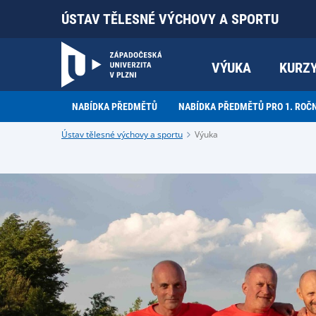
ÚSTAV TĚLESNÉ VÝCHOVY A SPORTU
VÝUKA
KURZ
NABÍDKA PŘEDMĚTŮ
NABÍDKA PŘEDMĚTŮ PRO 1. ROČ
Ústav tělesné výchovy a sportu
Výuka