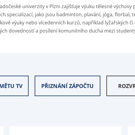
dočeské univerzity v Plzni zajišťuje výuku tělesné výchovy p
 specializací, jako jsou badminton, plavání, jóga, florbal,
ové výuky nebo vícedenních kurzů, například lyžařských či 
vých dovedností a posílení komunitního ducha mezi studenty
DMĚTU TV
PŘIZNÁNÍ ZÁPOČTU
ROZV