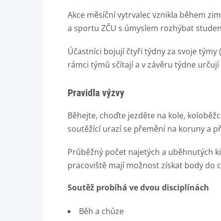
Akce měsíční vytrvalec vznikla během zi
a sportu ZČU s úmyslem rozhýbat studen
Účastníci bojují čtyři týdny za svoje týmy
rámci týmů sčítají a v závěru týdne určuj
Pravidla výzvy
Běhejte, choďte jezděte na kole, koloběžce
soutěžící urazí se přemění na koruny a p
Průběžný počet najetých a uběhnutých ki
pracoviště mají možnost získat body do 
Soutěž probíhá ve dvou disciplínách
Běh a chůze