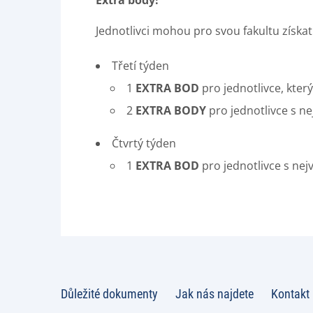
Extra body!
Jednotlivci mohou pro svou fakultu získat
Třetí týden
1
EXTRA BOD
pro jednotlivce, kter
2
EXTRA BODY
pro jednotlivce s ne
Čtvrtý týden
1
EXTRA BOD
pro jednotlivce s nej
Důležité dokumenty
Jak nás najdete
Kontakt