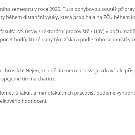
mního semestru v roce 2020. Tuto pohybovou soutěž připravi
ty během distanční výuky, která probíhala na ZČU během 
 (fakulta, VŠ ústav / rektorátní pracoviště / U3V) v počtu n
í počet bodů, které daný tým získá a podle toho se umístí v 
, bruslích! Nejen, že uděláte něco pro svoje zdraví, ale při
řispějeme tím na charitu.
lometrů fakult a mimofakultních pracovišť budeme vyhodnoc
celkového hodnocení.