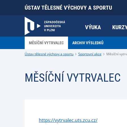
ÚSTAV TĚLESNÉ VÝCHOVY A SPORTU
VÝUKA
KURZ
MĚSÍČNÍ VYTRVALEC
ARCHIV VÝSLEDKŮ
Ústav tělesné výchovy a sportu
Sportovní akce
Měsíční vytr
MĚSÍČNÍ VYTRVALEC
https://vytrvalec.uts.zcu.cz/