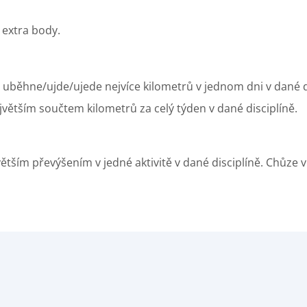
 extra body.
ý uběhne/ujde/ujede nejvíce kilometrů v jednom dni v dané d
jvětším součtem kilometrů za celý týden v dané disciplíně.
větším převýšením v jedné aktivitě v dané disciplíně. Chůze 