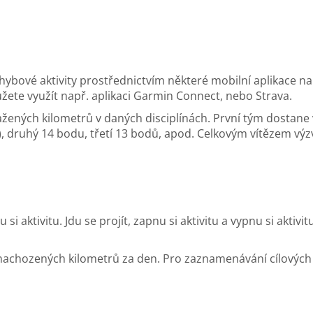
ybové aktivity prostřednictvím některé mobilní aplikace na s
žete využít např. aplikaci Garmin Connect, nebo Strava.
ených kilometrů v daných disciplínách. První tým dostane v
, druhý 14 bodu, třetí 13 bodů, apod. Celkovým vítězem výzv
 si aktivitu. Jdu se projít, zapnu si aktivitu a vypnu si aktivi
nachozených kilometrů za den. Pro zaznamenávání cílových ak