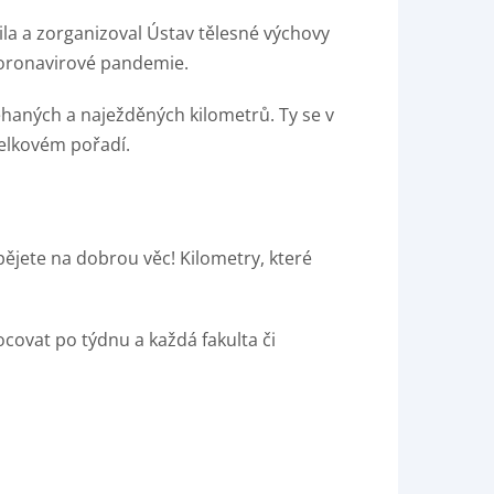
la a zorganizoval Ústav tělesné výchovy
koronavirové pandemie.
aběhaných a naježděných kilometrů. Ty se v
celkovém pořadí.
spějete na dobrou věc! Kilometry, které
ovat po týdnu a každá fakulta či