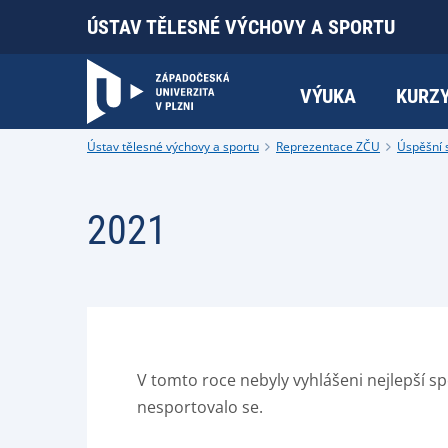
ÚSTAV TĚLESNÉ VÝCHOVY A SPORTU
VÝUKA
KURZ
Ústav tělesné výchovy a sportu
Reprezentace ZČU
Úspěšní 
2021
V tomto roce nebyly vyhlášeni nejlepší sp
nesportovalo se.